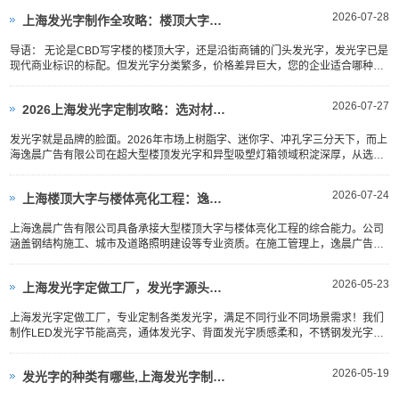
2026-07-28
上海发光字制作全攻略：楼顶大字、幕墙发光字哪种工艺最耐用？
导语： 无论是CBD写字楼的楼顶大字，还是沿街商铺的门头发光字，发光字已是
现代商业标识的标配。但发光字分类繁多，价格差异巨大，您的企业适合哪种？
本文为您拆解各类
2026-07-27
2026上海发光字定制攻略：选对材质、装得安全才是关键
发光字就是品牌的脸面。2026年市场上树脂字、迷你字、冲孔字三分天下，而上
海逸晨广告有限公司在超大型楼顶发光字和异型吸塑灯箱领域积淀深厚，从选材
到高空安装，全链
2026-07-24
上海楼顶大字与楼体亮化工程：逸晨广告的施工安全与工艺标准
上海逸晨广告有限公司具备承接大型楼顶大字与楼体亮化工程的综合能力。公司
涵盖钢结构施工、城市及道路照明建设等专业资质。在施工管理上，逸晨广告强
调“全面周到的服务，
2026-05-23
上海发光字定做工厂，发光字源头厂家推荐
上海发光字定做工厂，专业定制各类发光字，满足不同行业不同场景需求！我们
制作LED发光字节能高亮，通体发光字、背面发光字质感柔和，不锈钢发光字、
钛金发光字高端耐用，七彩、全彩、炫彩发光字潮流吸睛，立体、镂空、平面、
围边发光字造型多样，门店、商...
2026-05-19
发光字的种类有哪些,上海发光字制作公司推荐