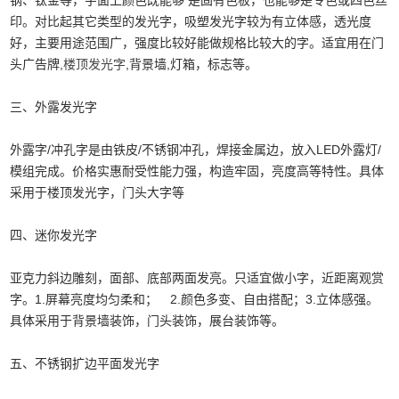
钢、钛金等，字面上颜色既能够 是固有色板，也能够是专色或四色丝
印。对比起其它类型的发光字，吸塑发光字较为有立体感，透光度
好，主要用途范围广，强度比较好能做规格比较大的字。适宜用在门
头广告牌,
楼顶发光字
,背景墙,灯箱，标志等。
三、外露发光字
外露字/冲孔字是由铁皮/不锈钢冲孔，焊接金属边，放入LED外露灯/
模组完成。价格实惠耐受性能力强，构造牢固，亮度高等特性。具体
采用于楼顶发光字，门头大字等
四、迷你发光字
亚克力斜边雕刻，面部、底部两面发亮。只适宜做小字，近距离观赏
字。1.屏幕亮度均匀柔和； 2.颜色多变、自由搭配；3.立体感强。
具体采用于背景墙装饰，门头装饰，展台装饰等。
五、不锈钢扩边平面发光字