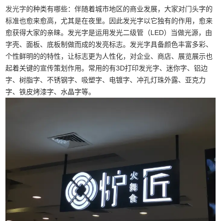
发光字
的种类有哪些：伴随着城市地区的商业发展，大家对门头字的
标准也愈来愈高，尤其是在夜里。因此发光字以它独有的作用，愈来
愈获得大家的亲睐。发光字是运用发光二级管（LED）当做光源，由
字壳、面板、底板制做而成的发亮标志。发光字具备颜色丰富多彩、
个性鲜明的的特性，让标志更为人性化，对企业、商店、展览展示也
起着关键的宣传策划作用。常用的有3D打印发光字、迷你字、铝边
字、树脂字、不锈钢字、吸塑字、电镀字、冲孔灯珠外露、亚克力
字、铁皮烤漆字、水晶字等。