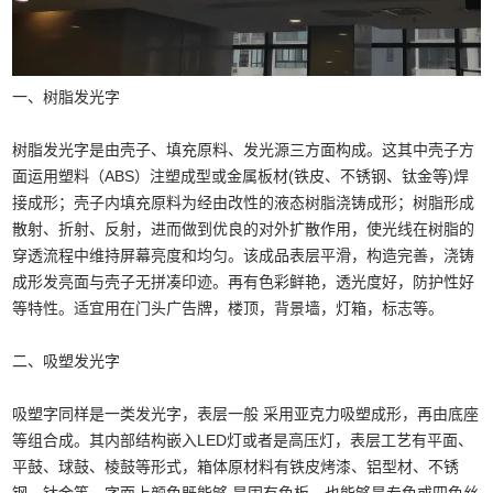
一、树脂发光字
树脂发光字是由壳子、填充原料、发光源三方面构成。这其中壳子方
面运用塑料（ABS）注塑成型或金属板材(铁皮、不锈钢、钛金等)焊
接成形；壳子内填充原料为经由改性的液态树脂浇铸成形；树脂形成
散射、折射、反射，进而做到优良的对外扩散作用，使光线在树脂的
穿透流程中维持屏幕亮度和均匀。该成品表层平滑，构造完善，浇铸
成形发亮面与壳子无拼凑印迹。再有色彩鲜艳，透光度好，防护性好
等特性。适宜用在门头广告牌，楼顶，背景墙，灯箱，标志等。
二、吸塑发光字
吸塑字同样是一类发光字，表层一般 采用亚克力吸塑成形，再由底座
等组合成。其内部结构嵌入LED灯或者是高压灯，表层工艺有平面、
平鼓、球鼓、棱鼓等形式，箱体原材料有铁皮烤漆、铝型材、不锈